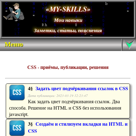
«MY-SKILLS»
Мои навыки
Заметки, статьи, пояснения
Меню
CSS - приёмы, публикации, решения
4§
Задать цвет подчёркивания ссылок в CSS
Дата публикации: 2023-03-19 12:23:47
Как задать цвет подчёркивания ссылок. Два
способа. Решение на HTML и CSS без использования
javascript.
3§
Создаём и стилизуем вкладки на HTML и
CSS