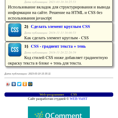
Дата публикации: 2023-03-18 10:25:53
Использование вкладок для структурирования и вывода
информации на сайте. Решение на HTML и CSS без
использования javascript
2§
Сделать элемент круглым CSS
Дата публикации: 2018-11-13 18:00:53
Как сделать элемент круглым - CSS
1§
CSS - градиент текста + тень
Дата публикации: 2018-11-20 22:20:59
Код стилей CSS ниже добавляет градиентную
окраску текста в блоке + тень для текста.
Дата публикации:
2023-03-19 15:35:11
Web-programmer
CSS
Сайт разработан студией ©
WEB-VidST