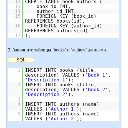
12
CREATE TABLE book_authors (
13
book_id INT,
14
author_id INT,
15
FOREIGN KEY (book_id)
REFERENCES books(id),
16
FOREIGN KEY (author_id)
REFERENCES authors(id)
17
);
2. Заполните таблицы `books` и `authors` данными.
SQL
1
INSERT INTO books (title,
description) VALUES (
'Book 1'
,
'Description 1'
);
2
INSERT INTO books (title,
description) VALUES (
'Book 2'
,
'Description 2'
);
3
4
INSERT INTO authors (name)
VALUES (
'Author 1'
);
5
INSERT INTO authors (name)
VALUES (
'Author 2'
);