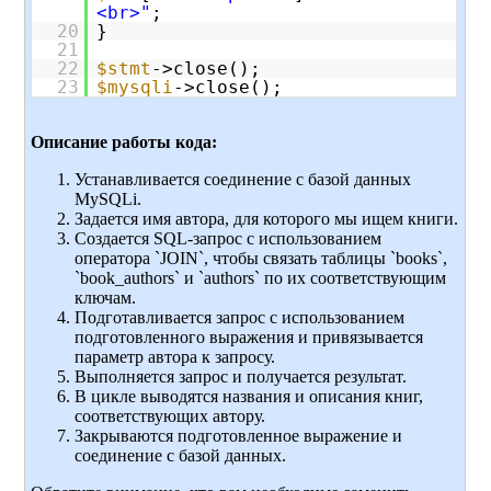
<br>"
;
20
}
21
22
$stmt
->close();
23
$mysqli
->close();
Описание работы кода:
Устанавливается соединение с базой данных
MySQLi.
Задается имя автора, для которого мы ищем книги.
Создается SQL-запрос с использованием
оператора `JOIN`, чтобы связать таблицы `books`,
`book_authors` и `authors` по их соответствующим
ключам.
Подготавливается запрос с использованием
подготовленного выражения и привязывается
параметр автора к запросу.
Выполняется запрос и получается результат.
В цикле выводятся названия и описания книг,
соответствующих автору.
Закрываются подготовленное выражение и
соединение с базой данных.