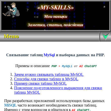
«MY-SKILLS»
Мои навыки
Заметки, статьи, пояснения
Меню
Связывание таблиц
MySql
и выборка данных
на PHP.
Примеы и описание
PHP
+
MySQLi
от
AI
ChatGPT
Зачем нужно связывать таблицы MySQL
Способы для связки таблиц в MySQL
Пример связки таблиц MySQL
Пояснение подготовленного выражения для связки
таблиц MySQL
При разработках приложений использующих базы данных
MiSQL
часто возникает необходимость связки таблиц.
Именно с этим вопросом я обратился к
AI
ChatGPT.