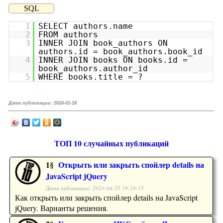
SQL
1
SELECT authors.name
2
FROM authors
3
INNER JOIN book_authors ON
authors.id = book_authors.book_id
4
INNER JOIN books ON books.id =
book_authors.author_id
5
WHERE books.title = ?
Дата публикации:
2024-01-18
ТОП 10 случайных публикаций
1§
Открыть или закрыть спойлер details на
JavaScript jQuery
Дата публикации: 2023-04-25 19:29:15
Как открыть или закрыть спойлер details на JavaScript
jQuery. Варианты решения.