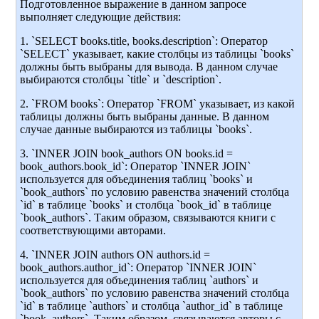
Подготовленное выражение в данном запросе
выполняет следующие действия:
1. `SELECT books.title, books.description`: Оператор
`SELECT` указывает, какие столбцы из таблицы `books`
должны быть выбраны для вывода. В данном случае
выбираются столбцы `title` и `description`.
2. `FROM books`: Оператор `FROM` указывает, из какой
таблицы должны быть выбраны данные. В данном
случае данные выбираются из таблицы `books`.
3. `INNER JOIN book_authors ON books.id =
book_authors.book_id`: Оператор `INNER JOIN`
используется для объединения таблиц `books` и
`book_authors` по условию равенства значений столбца
`id` в таблице `books` и столбца `book_id` в таблице
`book_authors`. Таким образом, связываются книги с
соответствующими авторами.
4. `INNER JOIN authors ON authors.id =
book_authors.author_id`: Оператор `INNER JOIN`
используется для объединения таблиц `authors` и
`book_authors` по условию равенства значений столбца
`id` в таблице `authors` и столбца `author_id` в таблице
`book_authors`. Таким образом, связываются авторы с