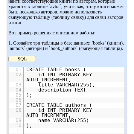
найти соответствующие книги по авторам, которые
хранятся в таблице `avtor`, учитывая, что у книги может
быть несколько авторов, можно использовать
связующую таблицу (таблицу-связку) для связи авторов
и книг.
Вот пример решения с описанием работы:
1. Создайте три таблицы в базе данных: `books` (книги),
`authors` (авторы) и `book_authors` (связующая таблица).
SQL
01
CREATE TABLE books (
02
id INT PRIMARY KEY
AUTO_INCREMENT,
03
title VARCHAR(255),
04
description TEXT
05
);
06
07
CREATE TABLE authors (
08
id INT PRIMARY KEY
AUTO_INCREMENT,
09
name VARCHAR(255)
10
);
11