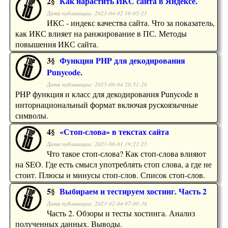
2§
Как нарастить ИКС сайта в Яндексе.
Дата публикации: 2023-04-02 16:05:21
ИКС - индекс качества сайта. Что за показатель,
как ИКС влияет на ранжирование в ПС. Методы
повышения ИКС сайта.
3§
Функция PHP для декодирования
Punycode.
Дата публикации: 2025-09-04 20:51:20
PHP функция и класс для декодирования Punycode в
инторнациональный формат включая рускоязычные
символы.
4§
«Стоп-слова» в текстах сайта
Дата публикации: 2023-08-01 19:21:25
Что такое стоп-слова? Как стоп-слова влияют
на SEO. Где есть смысл употреблять стоп слова, а где не
стоит. Плюсы и минусы стоп-слов. Список стоп-слов.
5§
Выбираем и тестируем хостинг. Часть 2
Дата публикации: 2023-02-04 07:00:38
Часть 2. Обзоры и тесты хостинга. Анализ
полученных данных. Выводы.