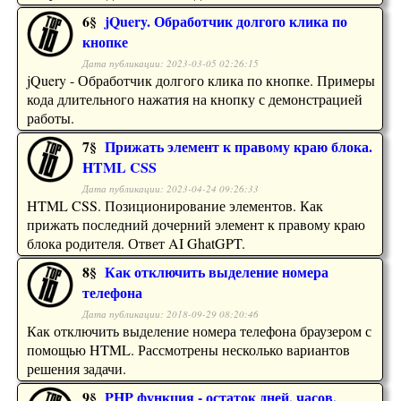
6§
jQuery. Обработчик долгого клика по
кнопке
Дата публикации: 2023-03-05 02:26:15
jQuery - Обработчик долгого клика по кнопке. Примеры
кода длительного нажатия на кнопку с демонстрацией
работы.
7§
Прижать элемент к правому краю блока.
HTML CSS
Дата публикации: 2023-04-24 09:26:33
HTML CSS. Позиционирование элементов. Как
прижать последний дочерний элемент к правому краю
блока родителя. Ответ AI GhatGPT.
8§
Как отключить выделение номера
телефона
Дата публикации: 2018-09-29 08:20:46
Как отключить выделение номера телефона браузером с
помощью HTML. Рассмотрены несколько вариантов
решения задачи.
9§
PHP функция - остаток дней, часов,