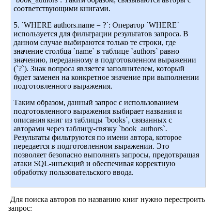
соответствующими книгами.
5. `WHERE authors.name = ?`: Оператор `WHERE`
используется для фильтрации результатов запроса. В
данном случае выбираются только те строки, где
значение столбца `name` в таблице `authors` равно
значению, переданному в подготовленном выражении
(`?`). Знак вопроса является заполнителем, который
будет заменен на конкретное значение при выполнении
подготовленного выражения.
Таким образом, данный запрос с использованием
подготовленного выражения выбирает названия и
описания книг из таблицы `books`, связанных с
авторами через таблицу-связку `book_authors`.
Результаты фильтруются по имени автора, которое
передается в подготовленном выражении. Это
позволяет безопасно выполнять запросы, предотвращая
атаки SQL-инъекций и обеспечивая корректную
обработку пользовательского ввода.
Для поиска авторов по названию книг нужно перестроить
запрос: