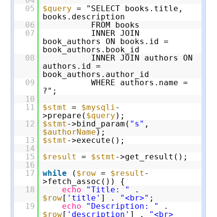
04
05
$query
= "SELECT books.title,
books.description
06
FROM books
07
INNER JOIN
book_authors ON books.id =
book_authors.book_id
08
INNER JOIN authors ON
authors.id =
book_authors.author_id
09
WHERE authors.name =
?";
10
11
$stmt
=
$mysqli
-
>prepare(
$query
);
12
$stmt
->bind_param(
"s"
,
$authorName
);
13
$stmt
->execute();
14
15
$result
=
$stmt
->get_result();
16
17
while
(
$row
=
$result
-
>fetch_assoc()) {
18
echo
"Title: "
.
$row
[
'title'
] .
"<br>"
;
19
echo
"Description: "
.
$row
[
'description'
] .
"<br>