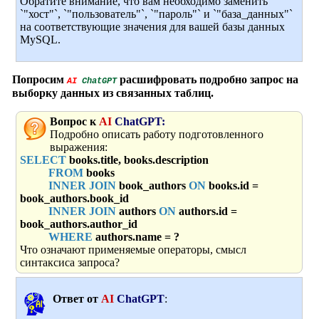
Обратите внимание, что вам необходимо заменить
`"хост"`, `"пользователь"`, `"пароль"` и `"база_данных"`
на соответствующие значения для вашей базы данных
MySQL.
Попросим
расшифровать подробно запрос на
AI
ChatGPT
выборку данных из связанных таблиц
.
Вопрос к
AI
ChatGPT:
Подробно описать работу подготовленного
выражения:
SELECT
books.title, books.description
FROM
books
INNER JOIN
book_authors
ON
books.id =
book_authors.book_id
INNER JOIN
authors
ON
authors.id =
book_authors.author_id
WHERE
authors.name = ?
Что означают применяемые операторы, смысл
синтаксиса запроса?
Ответ от
AI
ChatGPT
: