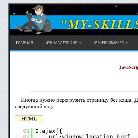
"MY-SKILL
ГЛАВНАЯ
WEB-МАСТЕРИНГ
WEB-PROGRAMMER
JavaScri
Иногда нужно перегрузить страницу без кэша. 
следующий код:
HTML
01
$.ajax({
02
url:window.location.href,