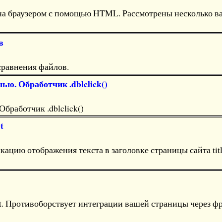
на браузером с помощью HTML. Рассмотрены несколько в
в
сравнения файлов.
ю. Обработчик .dblclick()
бработчик .dblclick()
t
кацию отображения текста в заголовке страницы сайта tit
t. Противоборствует интеграции вашей страницы через ф