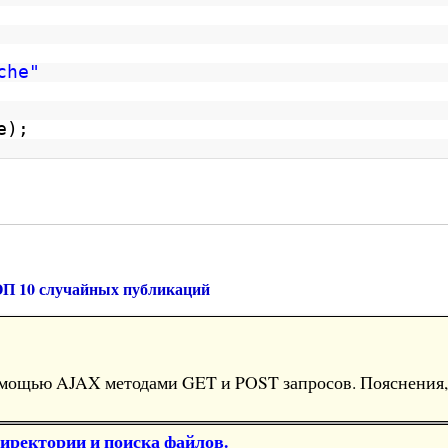
che"
e);
П 10 случайных публикаций
омощью AJAX методами GET и POST запросов. Пояснения
иректории и поиска файлов.