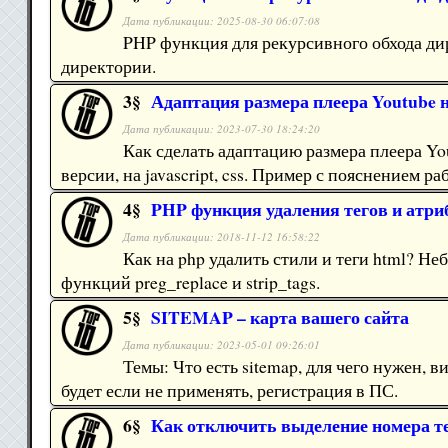
Дата публикации: 2025-08-30 06:07:08
PHP функция для рекурсивного обхода ди
директории.
3§
Адаптация размера плеера Youtube на
Дата публикации: 2023-07-30 18:24:20
Как сделать адаптацию размера плеера Yo
версии, на javascript, css. Пример с пояснением ра
4§
PHP функция удаления тегов и атриб
Дата публикации: 2018-11-12 16:58:22
Как на php удалить стили и теги html? 
функций preg_replace и strip_tags.
5§
SITEMAP – карта вашего сайта
Дата публикации: 2023-05-01 09:26:01
Темы: Что есть sitemap, для чего нужен, в
будет если не применять, регистрация в ПС.
6§
Как отключить выделение номера т