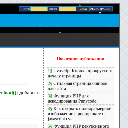
Логин
Пароль
РЕГИСТРАЦИЯ
Последние публикации
1§
javascript Кнопка прокрутки к
началу страницы
2§
Стильная страница ошибок
для сайта
reload
(
)
;
добавить
3§
Функция PHP для
декодирования Punycode.
4§
Как открыть полноразмерное
изображение в pop-up окне на
javascript css
5§
Функция PHP рекурсивного