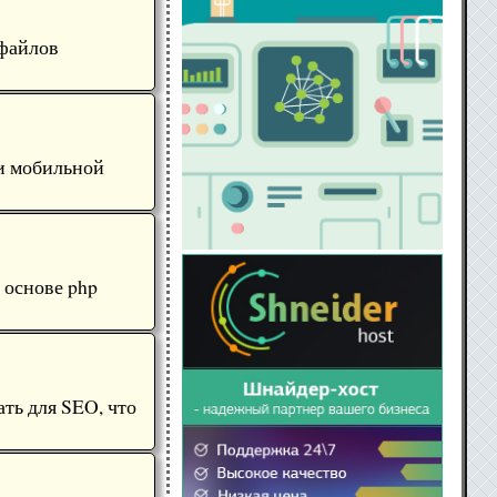
 файлов
 и мобильной
 основе php
ать для SEO, что