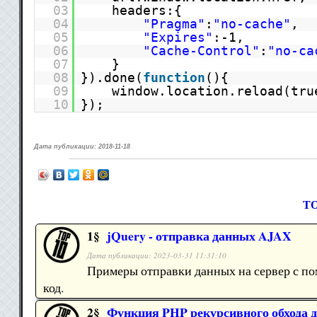
03
headers:{
04
"Pragma"
:
"no-cache"
,
05
"Expires"
:-1,
06
"Cache-Control"
:
"no-ca
07
}
08
}).done(
function
(){
09
window.location.reload(tru
10
});
Дата публикации:
2018-11-18
ТО
1§
jQuery - отправка данных AJAX
Дата публикации: 2023-03-31 11:31:10
Примеры отправки данных на сервер с п
код.
2§
Функция PHP рекурсивного обхода д