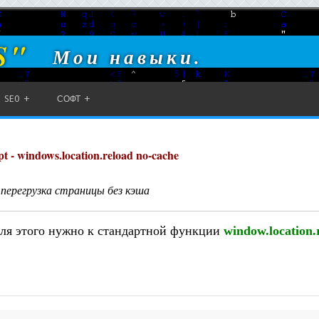
S"
Мои навыки.
SEO
СОФТ
pt - windows.location.reload no-cache
перегрузка страницы без кэша
Для этого нужно к стандартной функции
window.
location
.