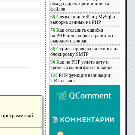
обхода директории и поиска
файлов.
6§
Связывание таблиц MySql и
выборка данных на PHP
7§
Как отследить ошибки
на PHP при сборке страницы с
выводом на экран
8§
Скрипт проверки хостинга на
блокировку SMTP
9§
Как на PHP узнать дату и
время создания файла в папке.
10§
PHP функция валидации
URL ссылок
, программный