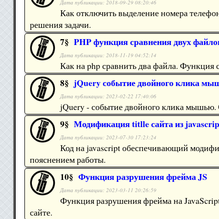
Дата публикации: 2018-09-29 08:20:46
Как отключить выделение номера телефо
решения задачи.
7§
PHP функция сравнения двух файло
Дата публикации: 2018-11-19 04:52:14
Как на php сравнить два файла. Функция 
8§
jQuery событие двойного клика мышь
Дата публикации: 2023-02-22 17:40:06
jQuery - событие двойного клика мышью. О
9§
Модификация titlle сайта из javascrip
Дата публикации: 2023-07-30 17:23:24
Код на javascript обеспечивающий модифи
пояснением работы.
10§
Функция разрушения фрейма JS
Дата публикации: 2023-03-11 20:26:59
Функция разрушения фрейма на JavaScrip
сайте.