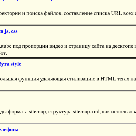
ректории и поиска файлов, составление списка URL всех
 js, css
utube под пропорции видео и страницу сайта на десктопе
бот.
ута style
Небольшая функция удаляющая стилизацию в HTML тегах на
иды формата sitemap, структура sitemap.xml, как использов
елефона