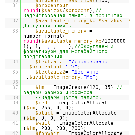
30
$procent
=
$saizhost
/100;
31
$procentout
=
round
(
$saizes
/
$procent
);
//
Задействованая память в процентах
32
$available_memory_kb
=
$saizhost
-
$s
Доступная память
33
$available_memory
=
number_format(
round
(
$available_memory_kb
/1000000,
1), 1,
','
,
' '
);
//Округляем и
формaтируем для мегабайтного
представления
34
$textzaiz
=
"Использовано:
"
.
$procentout
.
" %"
;
35
$textzaiz2
=
"Доступно
"
.
$available_memory
.
"Mb"
;
36
37
$im
= ImageCreate(120, 35);
//
задаём размер информера
38
//Задаём цвета палитры
39
$red
= ImageColorAllocate
(
$im
, 255, 0, 0);
40
$black
= ImageColorAllocate
(
$im
, 0, 0, 0);
41
$wait
= ImageColorAllocate
(
$im
, 200, 200, 200);
42
$fonwait
= ImageColorAllocate