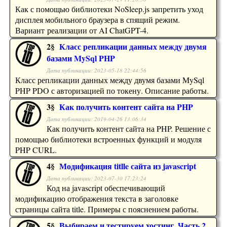
Как с помощью библиотеки NoSleep.js запретить уход
дисплея мобильного браузера в спящий режим.
Вариант реализации от AI ChatGPT-4.
2§
Класс репликации данных между двумя
базами MySql PHP
Дата публикации: 2023-05-18 22:44:56
Класс репликации данных между двумя базами MySql
PHP PDO с авторизацией по токену. Описание работы.
3§
Как получить контент сайта на PHP
Дата публикации: 2019-04-26 13:06:34
Как получить контент сайта на PHP. Решение с
помощью библиотеки встроенных функций и модуля
PHP CURL.
4§
Модификация titlle сайта из javascript
Дата публикации: 2023-07-30 17:23:24
Код на javascript обеспечивающий
модификацию отображения текста в заголовке
страницы сайта title. Примеры с пояснением работы.
5§
Выбираем и тестируем хостинг. Часть 2