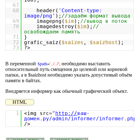
67
68
header(
'Content-type:
image/png'
);
//задаём формат вывода
69
imagepng(
$im
);
//вывод в поток
70
imagedestroy(
$im
);
//
освобождаем память
71
}
72
grafic_saiz(
$saizes
,
$saizhost
);
73
?>
$path
=
'../../'
;
В переменной
необходимо выставить
относительный путь смещения до целевой или корневой
папки, а в $saizhost необходимо указать допустимый объём
памяти в байтах.
Внедряется информер как обычный графический объект.
HTML
1
<img src=
"
http://
ваш-
домен.ру/admin/informer/informer.php"
/>