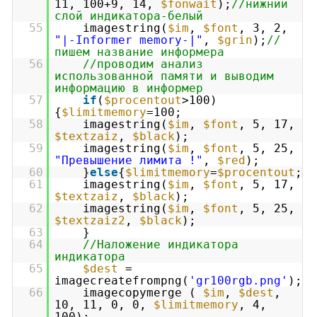
11, 100+9, 14,
$fonwait
);
//нижний
слой индикатора-белый
55
imagestring(
$im
,
$font
, 3, 2,
"|-Informer memory-|"
,
$grin
);
//
пишем название информера
56
//проводим анализ
использованной памяти и выводим
информацию в информер
57
if
(
$procentout
>100)
{
$limitmemory
=100;
58
imagestring(
$im
,
$font
, 5, 17,
$textzaiz
,
$black
);
59
imagestring(
$im
,
$font
, 5, 25,
"Превышение лимита !"
,
$red
);
60
}
else
{
$limitmemory
=
$procentout
;
61
imagestring(
$im
,
$font
, 5, 17,
$textzaiz
,
$black
);
62
imagestring(
$im
,
$font
, 5, 25,
$textzaiz2
,
$black
);
63
}
64
//Наложение индикатора
индикатора
65
$dest
=
imagecreatefrompng(
'gr100rgb.png'
);
66
imagecopymerge (
$im
,
$dest
,
10, 11, 0, 0,
$limitmemory
, 4,
100);