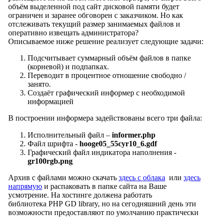
объём выделенной под сайт дисковой памяти будет
ограничен и заранее обговорен с заказчиком. Но как
отслеживать текущий размер занимаемых файлов и
оперативно извещать администратора?
Описываемое ниже решение реализует следующие задачи:
Подсчитывает суммарный объём файлов в папке
(корневой) и подпапках.
Переводит в процентное отношение свободно /
занято.
Создаёт графический информер с необходимой
информацией
В построении информера задействованы всего три файла:
Исполнительный файл –
informer.php
Файл шрифта -
hooge05_55cyr10_6.gdf
Графический файл индикатора наполнения -
gr100rgb.png
Архив с файлами можно скачать
здесь с облака
или
здесь
напрямую
и распаковать в папке сайта на Ваше
усмотрение. На хостинге должена работать
библиотека PHP GD library, но на сегодняшний день эти
возможности предоставляют по умолчанию практически