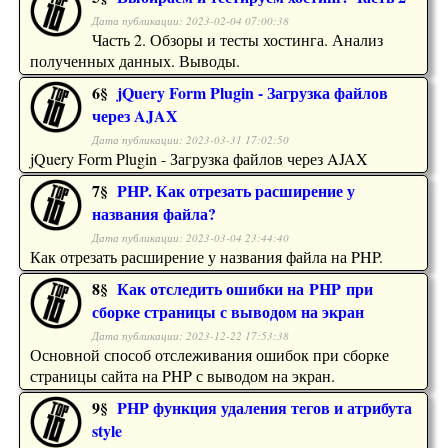
Дата публикации: 2023-02-04 07:00:38
Часть 2. Обзоры и тесты хостинга. Анализ
полученных данных. Выводы.
6§
jQuery Form Plugin - Загрузка файлов
через AJAX
Дата публикации: 2023-03-31 17:02:50
jQuery Form Plugin - Загрузка файлов через AJAX
7§
PHP. Как отрезать расширение у
названия файла?
Дата публикации: 2023-03-04 23:44:40
Как отрезать расширение у названия файла на PHP.
8§
Как отследить ошибки на PHP при
сборке страницы с выводом на экран
Дата публикации: 2023-12-22 17:53:38
Основной способ отслеживания ошибок при сборке
страницы сайта на PHP с выводом на экран.
9§
PHP функция удаления тегов и атрибута
style