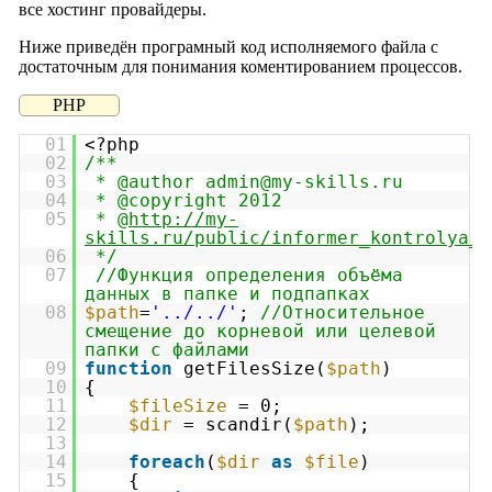
все хостинг провайдеры.
Ниже приведён програмный код исполняемого файла с
достаточным для понимания коментированием процессов.
PHP
01
<?php
02
/**
03
* @author admin@my-skills.ru
04
* @copyright 2012
05
* @
http://my-
skills.ru/public/informer_kontrolya_p
06
*/
07
//Функция определения объёма
данных в папке и подпапках
08
$path
=
'../../'
;
//Относительное
смещение до корневой или целевой
папки с файлами
09
function
getFilesSize(
$path
)
10
{
11
$fileSize
= 0;
12
$dir
= scandir(
$path
);
13
14
foreach
(
$dir
as
$file
)
15
{