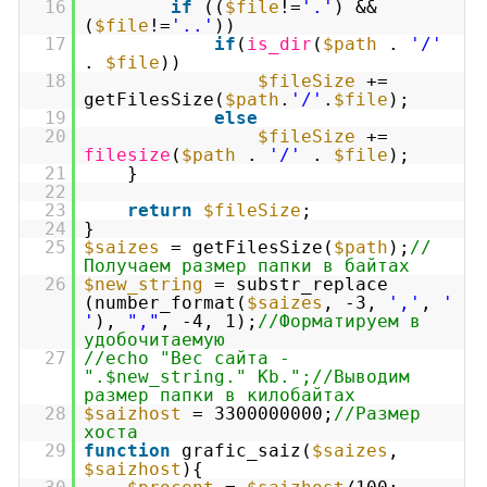
16
if
((
$file
!=
'.'
) &&
(
$file
!=
'..'
))
17
if
(
is_dir
(
$path
.
'/'
.
$file
))
18
$fileSize
+=
getFilesSize(
$path
.
'/'
.
$file
);
19
else
20
$fileSize
+=
filesize
(
$path
.
'/'
.
$file
);
21
}
22
23
return
$fileSize
;
24
}
25
$saizes
= getFilesSize(
$path
);
//
Получаем размер папки в байтах
26
$new_string
= substr_replace
(number_format(
$saizes
, -3,
','
,
'
'
),
","
, -4, 1);
//Форматируем в
удобочитаемую
27
//echo "Вес сайта -
".$new_string." Kb.";//Выводим
размер папки в килобайтах
28
$saizhost
= 3300000000;
//Размер
хоста
29
function
grafic_saiz(
$saizes
,
$saizhost
){