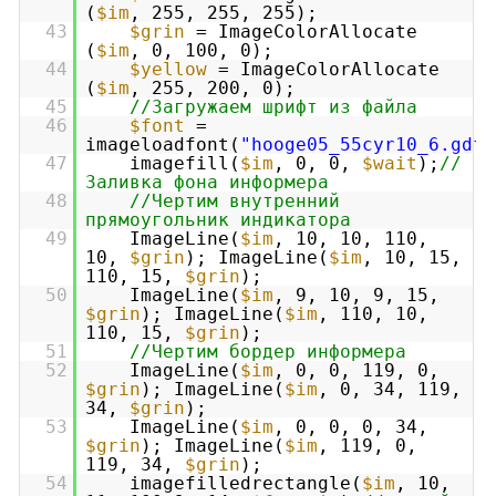
(
$im
, 255, 255, 255);
43
$grin
= ImageColorAllocate
(
$im
, 0, 100, 0);
44
$yellow
= ImageColorAllocate
(
$im
, 255, 200, 0);
45
//Загружаем шрифт из файла
46
$font
=
imageloadfont(
"hooge05_55cyr10_6.gdf"
47
imagefill(
$im
, 0, 0,
$wait
);
//
Заливка фона информера
48
//Чертим внутренний
прямоугольник индикатора
49
ImageLine(
$im
, 10, 10, 110,
10,
$grin
); ImageLine(
$im
, 10, 15,
110, 15,
$grin
);
50
ImageLine(
$im
, 9, 10, 9, 15,
$grin
); ImageLine(
$im
, 110, 10,
110, 15,
$grin
);
51
//Чертим бордер информера
52
ImageLine(
$im
, 0, 0, 119, 0,
$grin
); ImageLine(
$im
, 0, 34, 119,
34,
$grin
);
53
ImageLine(
$im
, 0, 0, 0, 34,
$grin
); ImageLine(
$im
, 119, 0,
119, 34,
$grin
);
54
imagefilledrectangle(
$im
, 10,