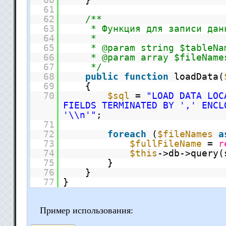
61
62
/**
63
* Функция для записи дан
64
*
65
* @param string $tableNa
66
* @param array $fileName
67
*/
68
public
function
loadData(
69
{
70
$sql
=
"LOAD DATA LOC
FIELDS TERMINATED BY ',' ENCL
'\\n'"
;
71
72
foreach
(
$fileNames
a
73
$fullFileName
=
r
74
$this
->db->query(
75
}
76
}
77
}
Пример использования: