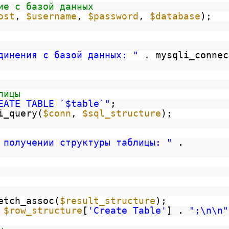
ие с базой данных
ost
,
$username
,
$password
,
$database
);
динения с базой данных: "
. mysqli_connec
лицы
EATE TABLE `$table`"
;
i_query(
$conn
,
$sql_structure
);
 получении структуры таблицы: "
.
etch_assoc(
$result_structure
);
=
$row_structure
[
'Create Table'
] .
";\n\n"