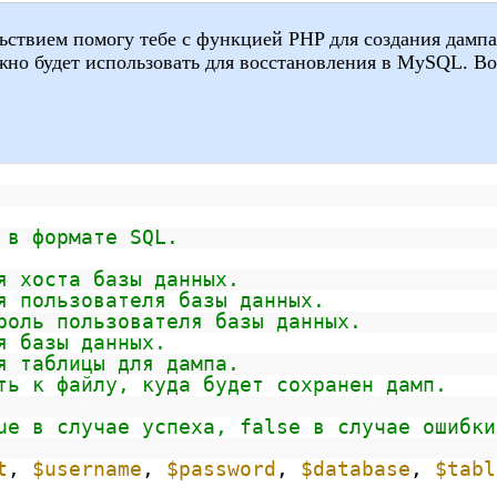
льствием помогу тебе с функцией PHP для создания дампа
но будет использовать для восстановления в
MySQL
. В
 в формате SQL.
хоста базы данных.
я пользователя базы данных.
роль пользователя базы данных.
я базы данных.
 таблицы для дампа.
ть к файлу, куда будет сохранен дамп.
ue в случае успеха, false в случае ошибки
t
,
$username
,
$password
,
$database
,
$tabl