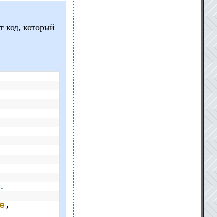
от код, который
.
e
,