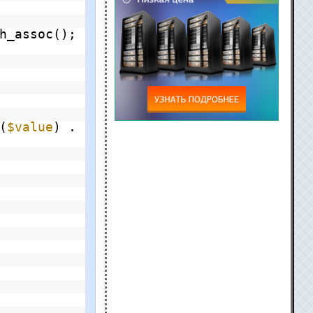
h_assoc();
(
$value
) .