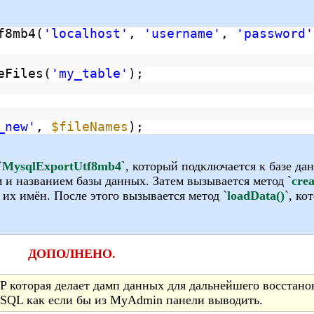
f8mb4(
'localhost'
,
'username'
,
'password'
eFiles(
'my_table'
);
_new'
,
$fileNames
);
`
MysqlExportUtf8mb4
`, который подключается к базе да
 и названием базы данных. Затем вызывается метод `
crea
их имён. После этого вызывается метод `
loadData()
`, ко
ДОПОЛНЕНО.
 которая делает дамп данных для дальнейшего восстано
е SQL как если бы из MyAdmin панели выводить.