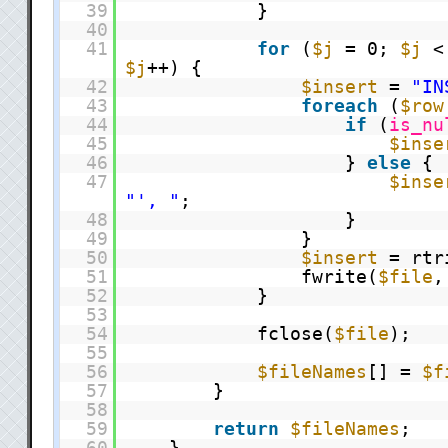
39
}
40
41
for
(
$j
= 0;
$j
$j
++) {
42
$insert
=
"IN
43
foreach
(
$row
44
if
(
is_nu
45
$inse
46
}
else
{
47
$inse
"', "
;
48
}
49
}
50
$insert
= rtr
51
fwrite(
$file
52
}
53
54
fclose(
$file
);
55
56
$fileNames
[] =
$f
57
}
58
59
return
$fileNames
;
60
}