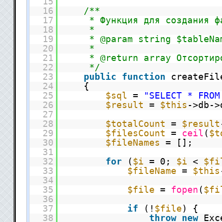
15
16
/**
17
* Функция для создания ф
18
*
19
* @param string $tableNa
20
*
21
* @return array Отсортир
22
*/
23
public
function
createFil
24
{
25
$sql
=
"SELECT * FROM
26
$result
=
$this
->db->
27
28
$totalCount
=
$result
29
$filesCount
=
ceil
(
$t
30
$fileNames
= [];
31
32
for
(
$i
= 0;
$i
<
$fi
33
$fileName
=
$this
34
35
$file
=
fopen
(
$fi
36
37
if
(!
$file
) {
38
throw
new
Exc