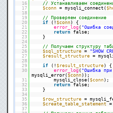
16
// Устанавливаем соединен
17
$conn
= mysqli_connect(
$h
18
19
// Проверяем соединение
20
if
(!
$conn
) {
21
error_log
(
"Ошибка сое
22
return
false;
23
}
24
25
// Получаем структуру таб
26
$sql_structure
=
"SHOW CR
27
$result_structure
= mysql
28
29
if
(!
$result_structure
) {
30
error_log
(
"Ошибка при
mysqli_error(
$conn
));
31
mysqli_close(
$conn
);
32
return
false;
33
}
34
35
$row_structure
= mysqli_f
36
$create_table_statement
37