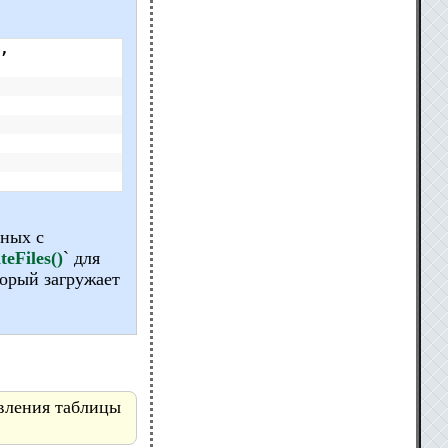
,
нных с
teFiles()
` для
торый загружает
вления таблицы