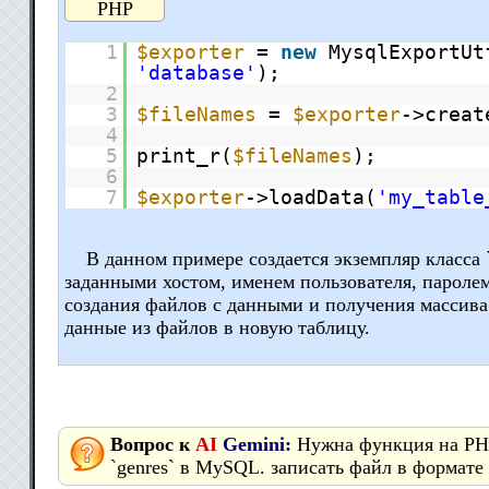
PHP
1
$exporter
=
new
MysqlExportUt
'database'
);
2
3
$fileNames
=
$exporter
->creat
4
5
print_r(
$fileNames
);
6
7
$exporter
->loadData(
'my_table
В данном примере создается экземпляр класса 
заданными хостом, именем пользователя, паролем
создания файлов с данными и получения массива 
данные из файлов в новую таблицу.
Вопрос к
AI
Gemini:
Нужна функция на PHP
`genres` в MySQL. записать файл в формат