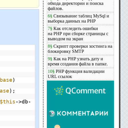
обхода директории и поиска
файлов.
6§
Связывание таблиц MySql и
выборка данных на PHP
7§
Как отследить ошибки
на PHP при сборке страницы с
выводом на экран
8§
Скрипт проверки хостинга на
блокировку SMTP
9§
Как на PHP узнать дату и
время создания файла в папке.
10§
PHP функция валидации
URL ссылок
base
)
ase
);
$this
->db-