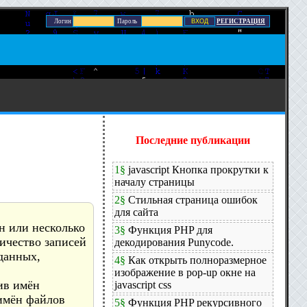
Логин
Пароль
РЕГИСТРАЦИЯ
Последние публикации
1§
javascript Кнопка прокрутки к
началу страницы
2§
Стильная страница ошибок
для сайта
н или несколько
3§
Функция PHP для
ичество записей
декодирования Punycode.
данных,
4§
Как открыть полноразмерное
изображение в pop-up окне на
ив имён
javascript css
 имён файлов
5§
Функция PHP рекурсивного