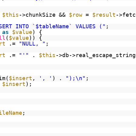
<
$this
->chunkSize &&
$row
=
$result
->fetc
SERT INTO `$tableName` VALUES ("
;
as
$value
) {
ll
(
$value
)) {
rt
.=
"NULL, "
;
rt
.=
"'"
.
$this
->db->real_escape_string
im(
$insert
,
', '
) .
");\n"
;
,
$insert
);
ileName
;