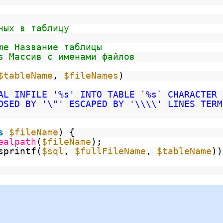
ных в таблицу
me Название таблицы
s Массив с именами файлов
$tableName
,
$fileNames
)
AL INFILE '%s' INTO TABLE `%s` CHARACTER 
OSED BY '\"' ESCAPED BY '\\\\' LINES TERM
s
$fileName
) {
ealpath
(
$fileName
);
sprintf(
$sql
,
$fullFileName
,
$tableName
))