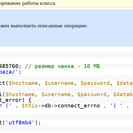
рование работы класса.
олжен выполнить описанные операции:
485760;
// размер чанка - 10 МБ
baza/'
;
ct(
$hostname
,
$username
,
$password
,
$data
i(
$hostname
,
$username
,
$password
,
$datab
t_error) {
r ('
.
$this
->db->connect_errno .
') '
.
t(
'utf8mb4'
);