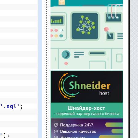
'.sql'
;
"
);