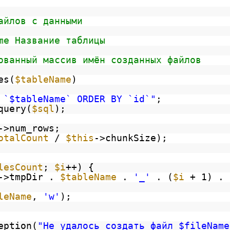
айлов с данными
me Название таблицы
ованный массив имён созданных файлов
es(
$tableName
)
 `$tableName` ORDER BY `id`"
;
query(
$sql
);
->num_rows;
otalCount
/
$this
->chunkSize);
lesCount
;
$i
++) {
->tmpDir .
$tableName
.
'_'
. (
$i
+ 1) .
leName
,
'w'
);
eption(
"Не удалось создать файл $fileName