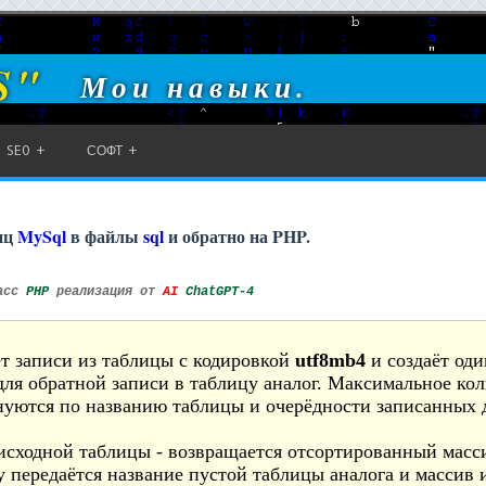
S"
Мои навыки.
SEO
СОФТ
иц
MySql
в файлы
sql
и обратно на PHP.
асс
PHP
реализация от
AI
ChatGPT-4
т записи из таблицы с кодировкой
utf8mb4
и создаёт оди
ля обратной записи в таблицу аналог. Максимальное кол
нуются по названию таблицы и очерёдности записанных 
исходной таблицы - возвращается отсортированный масс
у передаётся название пустой таблицы аналога и массив