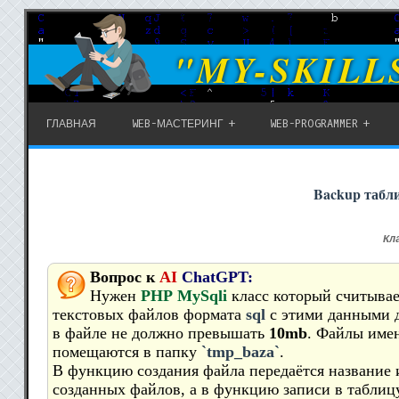
"MY-SKILL
ГЛАВНАЯ
WEB-МАСТЕРИНГ
WEB-PROGRAMMER
Backup табл
Кл
Вопрос к
AI
ChatGPT:
Нужен
PHP
MySqli
класс который считывае
текстовых файлов формата
sql
с этими данными д
в файле не должно превышать
10mb
. Файлы име
помещаются в папку
`tmp_baza`
.
В функцию создания файла передаётся название 
созданных файлов, а в функцию записи в таблиц