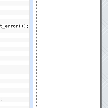
t_error());
;