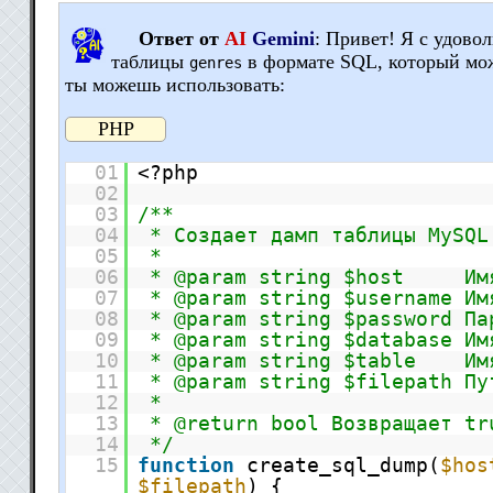
Ответ от
AI
Gemini
: Привет! Я с удово
таблицы
в формате SQL, который мож
genres
ты можешь использовать:
PHP
01
<?php
02
03
/**
04
* Создает дамп таблицы MySQL
05
*
06
* @param string $host Имя 
07
* @param string $username Им
08
* @param string $password Па
09
* @param string $database Им
10
* @param string $table Имя
11
* @param string $filepath Пу
12
*
13
* @return bool Возвращает tr
14
*/
15
function
create_sql_dump(
$hos
$filepath
) {