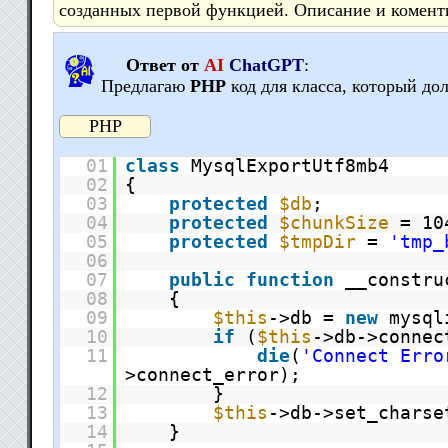
созданных первой функцией. Описание и коменти
Ответ от
AI
ChatGPT
:
Предлагаю
PHP
код для класса, который д
PHP
01
class
MysqlExportUtf8mb4
02
{
03
protected
$db
;
04
protected
$chunkSize
= 10
05
protected
$tmpDir
=
'tmp_
06
07
public
function
__constru
08
{
09
$this
->db =
new
mysql
10
if
(
$this
->db->connec
11
die
(
'Connect Erro
>connect_error);
12
}
13
$this
->db->set_charse
14
}