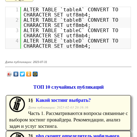
1
ALTER TABLE `tableA` CONVERT TO
CHARACTER SET utf8mb4;
2
ALTER TABLE `tableB` CONVERT TO
CHARACTER SET utf8mb4;
3
ALTER TABLE `tableC` CONVERT TO
CHARACTER SET utf8mb4;
4
ALTER TABLE `tableD` CONVERT TO
CHARACTER SET utf8mb4;
Дата публикации:
2023-07-31
ТОП 10 случайных публикаций
1§
Какой хостинг выбрать?
Дата публикации: 2023-02-03 20:16:36
Часть 1. Рассматриваются вопросы связанные с
выбором хостинг провайдера. Рекомендации, анализ
задач и услуг хостинга.
2§
php скрипт определитель мобильного