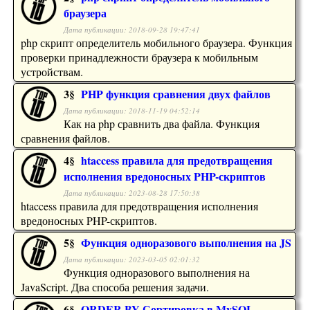
браузера
Дата публикации: 2018-09-28 19:47:41
php скрипт определитель мобильного браузера. Функция
проверки принадлежности браузера к мобильным
устройствам.
3§
PHP функция сравнения двух файлов
Дата публикации: 2018-11-19 04:52:14
Как на php сравнить два файла. Функция
сравнения файлов.
4§
htaccess правила для предотвращения
исполнения вредоносных PHP-скриптов
Дата публикации: 2023-08-28 17:50:38
htaccess правила для предотвращения исполнения
вредоносных PHP-скриптов.
5§
Функция одноразового выполнения на JS
Дата публикации: 2023-03-05 02:01:32
Функция одноразового выполнения на
JavaScript. Два способа решения задачи.
6§
ORDER BY-Сортировка в MySQL