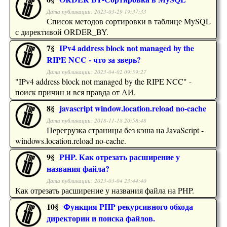
Дата публикации: 2023-03-29 19:37:33
Список методов сортировки в таблице MySQL
с директивой ORDER_BY.
7§
IPv4 address block not managed by the
RIPE NCC - что за зверь?
Дата публикации: 2023-04-02 09:59:27
"IPv4 address block not managed by the RIPE NCC" -
поиск причин и вся правда от АИ.
8§
javascript window.location.reload no-cache
Дата публикации: 2018-11-18 20:58:48
Перегрузка страницы без кэша на JavaScript -
windows.location.reload no-cache.
9§
PHP. Как отрезать расширение у
названия файла?
Дата публикации: 2023-03-04 23:44:40
Как отрезать расширение у названия файла на PHP.
10§
Функция PHP рекурсивного обхода
директории и поиска файлов.