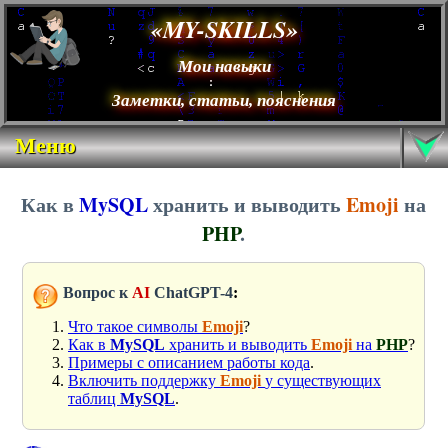
«MY-SKILLS»
Мои навыки
Заметки, статьи, пояснения
Меню
Как в
MySQL
хранить и выводить
Emoji
на
PHP
.
Вопрос к
AI
ChatGPT-4
:
Что такое символы
Emoji
?
Как в
MySQL
хранить и выводить
Emoji
на
PHP
?
Примеры с описанием работы кода
.
Включить поддержку
Emoji
у существующих
таблиц
MySQL
.