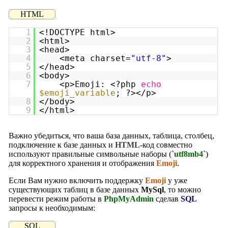
HTML
1
<!DOCTYPE html>
2
<html>
3
<head>
4
<meta charset=
"utf-8"
>
5
</head>
6
<body>
7
<p>Emoji: <?php
echo
$emoji_variable
; ?></p>
8
</body>
9
</html>
Важно убедиться, что ваша база данных, таблица, столбец,
подключение к базе данных и
HTML
-код совместно
используют правильные символьные наборы (`
utf8mb4
`)
для корректного хранения и отображения
Emoji
.
Если Вам нужно включить поддержку
Emoji
у уже
существующих таблиц в базе данных
MySql
, то можно
перевести режим работы в
PhpMyAdmin
сделав
SQL
запросы к необходимым:
SQL