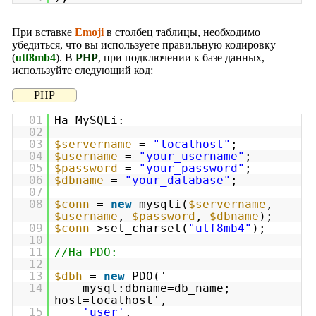
При вставке
Emoji
в столбец таблицы, необходимо
убедиться, что вы используете правильную кодировку
(
utf8mb4
). В
PHP
, при подключении к базе данных,
используйте следующий код:
PHP
01
На MySQLi:
02
03
$servername
=
"localhost"
;
04
$username
=
"your_username"
;
05
$password
=
"your_password"
;
06
$dbname
=
"your_database"
;
07
08
$conn
=
new
mysqli(
$servername
,
$username
,
$password
,
$dbname
);
09
$conn
->set_charset(
"utf8mb4"
);
10
11
//На PDO:
12
13
$dbh
=
new
PDO('
14
mysql:dbname=db_name;
host=localhost',
15
'user'
,