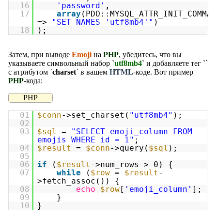
16
'password'
,
17
array
(PDO::MYSQL_ATTR_INIT_COMMAN
=>
"SET NAMES 'utf8mb4'"
)
18
);
Затем, при выводе
Emoji
на
PHP
, убедитесь, что вы
указываете символьный набор `
utf8mb4
` и добавляете тег `
`
с атрибутом `
charset
` в вашем
HTML
-коде. Вот пример
PHP
-кода:
PHP
01
$conn
->set_charset(
"utf8mb4"
);
02
03
$sql
=
"SELECT emoji_column FROM
emojis WHERE id = 1"
;
04
$result
=
$conn
->query(
$sql
);
05
06
if
(
$result
->num_rows > 0) {
07
while
(
$row
=
$result
-
>fetch_assoc()) {
08
echo
$row
[
'emoji_column'
];
09
}
10
}