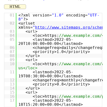
HTML
01
<?xml version=
"1.0"
encoding=
"UTF-
8"
?>
02
<urlset
xmlns=
"
http://www.sitemaps.org/schema
03
<url>
04
<loc>https:
//www.example.com/</
05
<lastmod>2022-05-
20T10:00:00+00:00</lastmod>
06
<changefreq>daily</changefreq>
07
<priority>1.0</priority>
08
</url>
09
<url>
10
<loc>https:
//www.example.com/ab
us</loc>
11
<lastmod>2022-05-
19T08:30:00+00:00</lastmod>
12
<changefreq>monthly</changefreq
13
<priority>0.8</priority>
14
</url>
15
<url>
16
<loc>https:
//www.example.com/pr
17
<lastmod>2022-05-
18T15:20:00+00:00</lastmod>