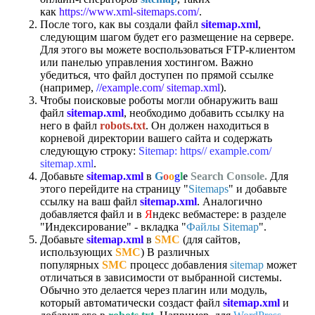
как
https://www.xml-sitemaps.com/
.
После того, как вы создали файл
sitemap.xml
,
следующим шагом будет его размещение на сервере.
Для этого вы можете воспользоваться FTP-клиентом
или панелью управления хостингом. Важно
убедиться, что файл доступен по прямой ссылке
(например,
//
example.com/ sitemap.xml
).
Чтобы поисковые роботы могли обнаружить ваш
файл
sitemap.xml
, необходимо добавить ссылку на
него в файл
robots.txt
. Он должен находиться в
корневой директории вашего сайта и содержать
следующую строку:
Sitemap: https// example.com/
sitemap.xml
.
Добавьте
sitemap.xml
в
G
o
o
g
l
e
Search Console.
Для
этого перейдите на страницу "
Sitemaps
" и добавьте
ссылку на ваш файл
sitemap.xml
. Аналогично
добавляется файл и в
Я
ндекс вебмастере: в разделе
"Индексирование" - вкладка "
Файлы Sitemap
".
Добавьте
sitemap.xml
в
SMC
(для сайтов,
использующих
SMC
) В различных
популярных
SMC
процесс добавления
sitemap
может
отличаться в зависимости от выбранной системы.
Обычно это делается через плагин или модуль,
который автоматически создаст файл
sitemap.xml
и