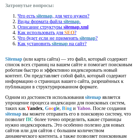
Затронутые вопросы:
Что есть
sitemap
, для чего нужен?
Виды формата файла
sitemap
.
Описание структуры
sitemap.xml
Как использовать для
SEO
?
Что будет если не применять
sitemap
?
Как установить
sitemap
на сайт?
Sitemap
(или карта сайта) — это файл, который содержит
список всех страниц на вашем сайте и помогает поисковым
роботам быстро и эффективно индексировать новый
контент. Он представляет собой файл, который содержит
информацию о страницах вашего сайта, разрешённых к
публикации в структурированном формате.
Одним из достоинств использования
sitemap
является
упрощение процесса индексации для поисковых систем,
таких как
Y
andex
,
G
o
o
g
l
e
,
B
i
ng
и
Yahoo
. После создания
sitemap
вы можете отправить его в поисковую систему, что
позволит
ПС
более точно определить, какие страницы
нужно индексировать. Это особенно полезно для новых
сайтов или для сайтов с большим количеством
динамического контента, а также позволяет поисковикам