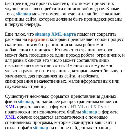
быстрее индексировать контент, что может привести к
улучшению вашего рейтинга в поисковой выдаче. Кроме
того,
sitemap
может помочь определить наиболее важные
страницы сайта, которые должны быть проиндексированы
в первую очередь.
Ещё плюс, что
sitemap XML-карта
помогает сократить
расходы на
краулинг
, который представляет собой процесс
сканирования веб-страниц поисковым роботом и
добавления их в индекс. Количество страниц, которое
может быть посещено за один проход робота, ограничено, и
для разных сайтов это число может составлять лишь
несколько десятков или сотен. Именно поэтому важно
указать краулеру на те страницы, которые имеют большую
значимость для продвижения сайта, и избежать
сканирования некачественных, малоинформативных или
служебных страниц.
Существует несколько форматов представления данных
файла
sitemap
, но наиболее распространенным является
XML
представление, а форматы
HTML
и
TXT
уже
практически не используются. Файлы
sitemap
в формате
XML
обычно создаются автоматически с помощью
специальных программ, которые сканируют ваш сайт и
создают файл
sitemap
на основе найденных страниц.