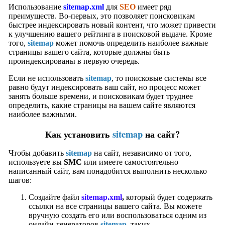
Использование
sitemap.xml
для
SEO
имеет ряд
преимуществ. Во-первых, это позволяет поисковикам
быстрее индексировать новый контент, что может привести
к улучшению вашего рейтинга в поисковой выдаче. Кроме
того,
sitemap
может помочь определить наиболее важные
страницы вашего сайта, которые должны быть
проиндексированы в первую очередь.
Если не использовать
sitemap
, то поисковые системы все
равно будут индексировать ваш сайт, но процесс может
занять больше времени, и поисковикам будет труднее
определить, какие страницы на вашем сайте являются
наиболее важными.
Как установить
sitemap
на сайт?
Чтобы добавить
sitemap
на сайт, независимо от того,
используете вы
SMC
или имеете самостоятельно
написанный сайт, вам понадобится выполнить несколько
шагов:
Создайте файл
sitemap.xml
,
который будет содержать
ссылки на все страницы вашего сайта. Вы можете
вручную создать его или воспользоваться одним из
онлайн-генераторов
sitemap
, таких