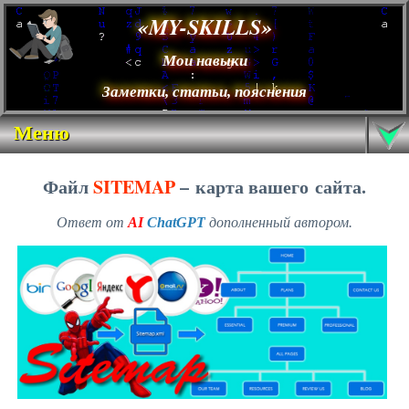
«MY-SKILLS»
Мои навыки
Заметки, статьи, пояснения
Меню
Файл
SITEMAP
– карта вашего сайта.
Ответ от
AI
ChatGPT
дополненный автором.