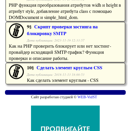
PHP функция преобразования атрибутов widh и height в
атрибут style, добавление атрибута class с помощью
DOMDocument и simple_html_dom.
9§
Скрипт проверки хостинга на
блокировку SMTP
Дата публикации: 2023-11-19 12:33:57
Как на PHP проверить блокирует или нет хостинг-
провайдер исходящий SMTP-трафик? Функция
проверки и описание работы.
10§
Сделать элемент круглым CSS
Дата публикации: 2018-11-13 18:00:53
Как сделать элемент круглым - CSS
Сайт разработан студией ©
WEB-VidST