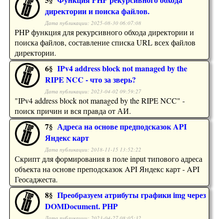
директории и поиска файлов.
Дата публикации: 2025-08-30 06:07:08
PHP функция для рекурсивного обхода директории и
поиска файлов, составление списка URL всех файлов
директории.
6§
IPv4 address block not managed by the
RIPE NCC - что за зверь?
Дата публикации: 2023-04-02 09:59:27
"IPv4 address block not managed by the RIPE NCC" -
поиск причин и вся правда от АИ.
7§
Адреса на основе предподсказок API
Яндекс карт
Дата публикации: 2018-11-15 13:52:22
Скрипт для формирования в поле input типового адреса
объекта на основе преподсказок API Яндекс карт - API
Геосаджеста.
8§
Преобразуем атрибуты графики img через
DOMDocument. PHP
Дата публикации: 2023-04-27 08:05:32