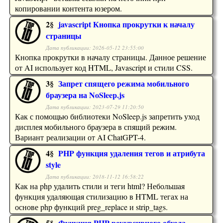
копировании контента юзером.
2§
javascript Кнопка прокрутки к началу
страницы
Дата публикации: 2026-05-12 23:55:00
Кнопка прокрутки в началу страницы. Данное решение
от AI использует код HTML, Javascript и стили CSS.
3§
Запрет спящего режима мобильного
браузера на NoSleep.js
Дата публикации: 2023-07-29 11:20:50
Как с помощью библиотеки NoSleep.js запретить уход
дисплея мобильного браузера в спящий режим.
Вариант реализации от AI ChatGPT-4.
4§
PHP функция удаления тегов и атрибута
style
Дата публикации: 2018-11-12 16:58:22
Как на php удалить стили и теги html? Небольшая
функция удаляющая стилизацию в HTML тегах на
основе php функций preg_replace и strip_tags.
5§
Функция PHP рекурсивного обхода