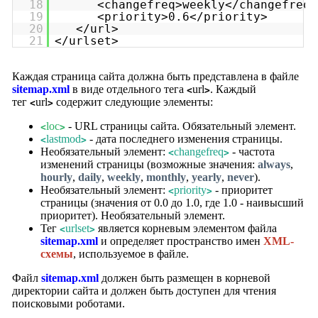
18
<changefreq>weekly</changefreq>
19
<priority>0.6</priority>
20
</url>
21
</urlset>
Каждая страница сайта должна быть представлена в файле
sitemap.xml
в виде отдельного тега
url
. Каждый
<
>
тег
url
содержит следующие элементы:
<
>
loc
- URL страницы сайта. Обязательный элемент.
<
>
lastmod
- дата последнего изменения страницы.
<
>
Необязательный элемент:
changefreq
- частота
<
>
изменений страницы (возможные значения:
always
,
hourly
,
daily
,
weekly
,
monthly
,
yearly
,
never
).
Необязательный элемент:
priority
- приоритет
<
>
страницы (значения от 0.0 до 1.0, где 1.0 - наивысший
приоритет). Необязательный элемент.
Тег
urlset
является корневым элементом файла
<
>
sitemap.xml
и определяет пространство имен
XML-
схемы
, используемое в файле.
Файл
sitemap.xml
должен быть размещен в корневой
директории сайта и должен быть доступен для чтения
поисковыми роботами.